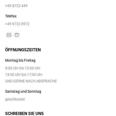
+49 8722 449
Telefax
+49 8722 8972
Finden Sie uns auf:
E-
Website
Mail
page
ÖFFNUNGSZEITEN
page
opens
opens
in
Montag bis Freitag
in
new
9:00 Uhr bis 12:00 Uhr
new
window
13:00 Uhr bis 17:00 Uhr
window
UND GERNE NACH ABSPRACHE
Samstag und Sonntag
geschlossen
SCHREIBEN SIE UNS